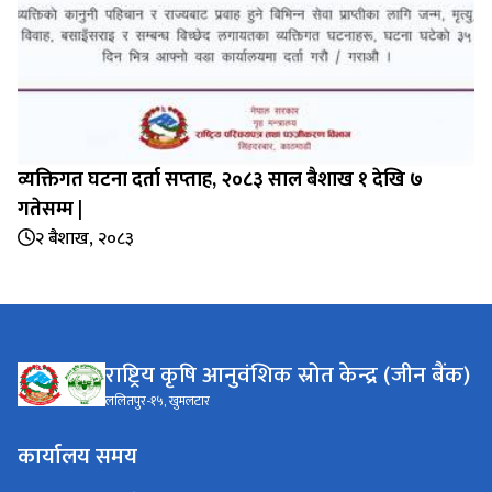
व्यक्तिगत घटना दर्ता सप्‍ताह, २०८३ साल बैशाख १ देखि ७
गतेसम्म |
२ बैशाख, २०८३
राष्ट्रिय कृषि आनुवंशिक स्रोत केन्द्र (जीन बैंक)
ललितपुर-१५, खुमलटार
कार्यालय समय