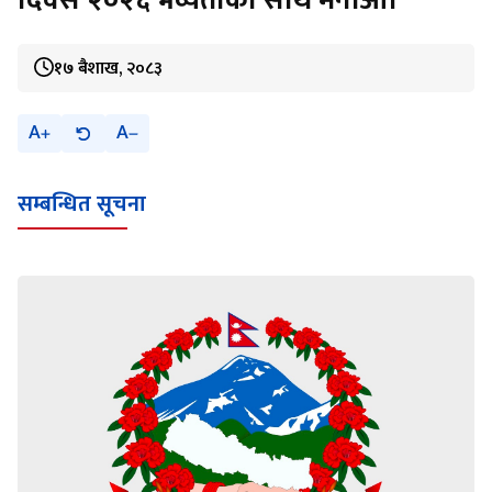
दिवस २०२६ भव्यताका साथ मनाऔँ।
१७ बैशाख, २०८३
A
A
सम्बन्धित सूचना