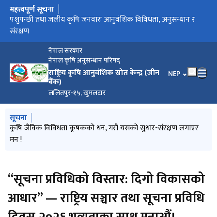
महत्त्वपूर्ण सूचना
मुख्य नेभिगेसनमा जानुहोस्
पशुपन्छी तथा जलीय कृषि जनवारः आनुवंशिक विविधता, अनुसन्धान र
नेपाल जिन बैंक
संरक्षण
नेपाल सरकार
नेपाल कृषि अनुसन्धान परिषद्
राष्ट्रिय कृषि आनुवंशिक स्रोत केन्द्र (जीन
भाषा चयन गर्नुहोस
NEP
बैंक)
ललितपुर-१५, खुमलटार
मुख्य नेभिगेसनमा जानुहोस्
सूचना
नेपाल जिन बैंक
पशुपन्छी तथा जलीय कृषि जनवारः आनुवंशिक विविधता, अनुसन्धान र
कृषि जैविक विविधता कृषकको धन, गरौ यसको सुधार-संरक्षण लगाएर
International Year of Millets 2023
राष्ट्रिय कृषि जैविक विविधता बर्ष २०७९
संरक्षण
मन !
“सूचना प्रविधिको विस्तार: दिगो विकासको
आधार” — राष्ट्रिय सञ्चार तथा सूचना प्रविधि