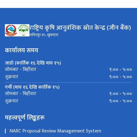
राष्ट्रिय कृषि आनुवंशिक स्रोत केन्द्र (जीन बैंक)
ललितपुर-१५, खुमलटार
कार्यालय समय
जाडो (कार्तिक १६ देखि माघ १५)
९:०० - ५:००
सोमबार - बिहीवार
९:०० - ५:००
शुक्रवार
गर्मी (माघ १६ देखि कार्तिक १५)
९:०० - ५:००
सोमबार - बिहीवार
९:०० - ५:००
शुक्रवार
महत्त्वपूर्ण लिङ्कहरू
NARC Proposal Review Management System