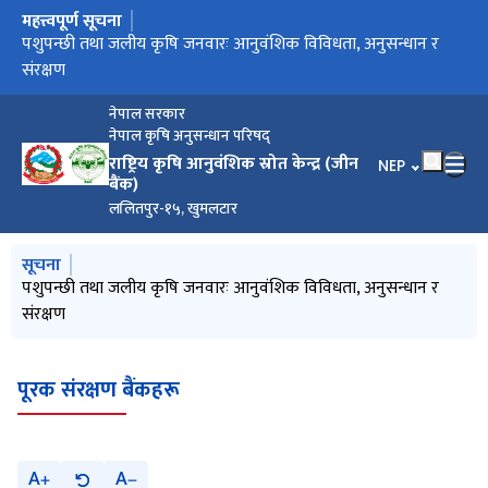
महत्त्वपूर्ण सूचना
मुख्य नेभिगेसनमा जानुहोस्
नेपाल जिन बैंक
पशुपन्छी तथा जलीय कृषि जनवारः आनुवंशिक विविधता, अनुसन्धान र
संरक्षण
नेपाल सरकार
नेपाल कृषि अनुसन्धान परिषद्
राष्ट्रिय कृषि आनुवंशिक स्रोत केन्द्र (जीन
भाषा चयन गर्नुहोस
NEP
बैंक)
ललितपुर-१५, खुमलटार
मुख्य नेभिगेसनमा जानुहोस्
सूचना
नेपाल जिन बैंक
पशुपन्छी तथा जलीय कृषि जनवारः आनुवंशिक विविधता, अनुसन्धान र
कृषि जैविक विविधता कृषकको धन, गरौ यसको सुधार-संरक्षण लगाएर
International Year of Millets 2023
राष्ट्रिय कृषि जैविक विविधता बर्ष २०७९
संरक्षण
मन !
पूरक संरक्षण बैंकहरू
A
A