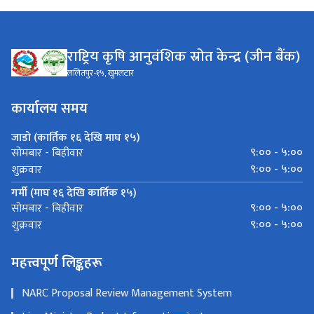
राष्ट्रिय कृषि आनुवंशिक स्रोत केन्द्र (जीन बैंक)
ललितपुर-१५, खुमलटार
कार्यालय समय
जाडो (कार्तिक १६ देखि माघ १५)
९:०० - ५:००
सोमबार - बिहीवार
९:०० - ५:००
शुक्रवार
गर्मी (माघ १६ देखि कार्तिक १५)
९:०० - ५:००
सोमबार - बिहीवार
९:०० - ५:००
शुक्रवार
महत्त्वपूर्ण लिङ्कहरू
NARC Proposal Review Management System