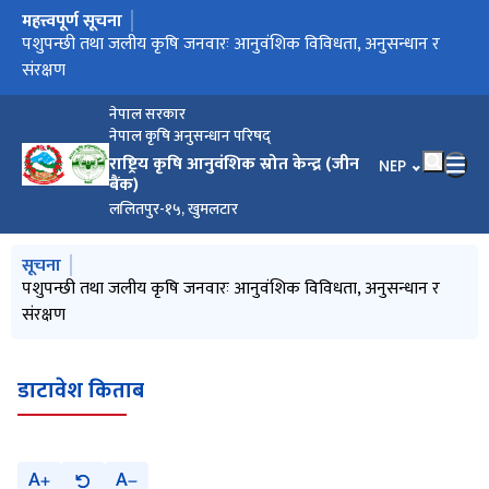
महत्त्वपूर्ण सूचना
मुख्य नेभिगेसनमा जानुहोस्
नेपाल जिन बैंक
पशुपन्छी तथा जलीय कृषि जनवारः आनुवंशिक विविधता, अनुसन्धान र
संरक्षण
नेपाल सरकार
नेपाल कृषि अनुसन्धान परिषद्
राष्ट्रिय कृषि आनुवंशिक स्रोत केन्द्र (जीन
भाषा चयन गर्नुहोस
NEP
बैंक)
ललितपुर-१५, खुमलटार
मुख्य नेभिगेसनमा जानुहोस्
सूचना
नेपाल जिन बैंक
पशुपन्छी तथा जलीय कृषि जनवारः आनुवंशिक विविधता, अनुसन्धान र
कृषि जैविक विविधता कृषकको धन, गरौ यसको सुधार-संरक्षण लगाएर
International Year of Millets 2023
राष्ट्रिय कृषि जैविक विविधता बर्ष २०७९
संरक्षण
मन !
डाटावेश किताब
A
A