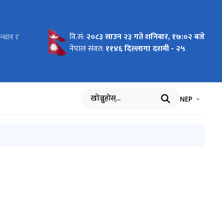
्धान र
वि.सं:
२०८३ साउन २३ गते शनिबार, १७:०२ बजे
नेपाल संवत:
११४६ दिल्लागा दशमी - २५
भाषा चयन गर्नुह
भाषा प
NEP
खोज्नुहोस्