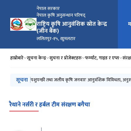
नेपाल सरकार
नेपाल कृषि अनुसन्धान परिषद्
मुख्य न
राष्ट्रिय कृषि आनुवंशिक स्रोत केन्द्र
म
(जीन बैंक)
ललितपुर-१५, खुमलटार
हाम्रोबारे
सूचना केन्द्र
सुचना र प्रोजेक्टहरु
फर्म्याट, गाइड र एप्स
संरक्
मुख्य नेभिगेसनमा जानुहोस्
सूचना
नेपाल जिन बैंक
पशुपन्छी तथा जलीय कृषि जनवारः आनुवंशिक विविधता, अनुसन
कृषि जैविक विविधता कृषकको धन, गरौ यसको सुधार-संरक्ष
International Year of Millets 2023
राष्ट्रिय कृषि जैविक विविधता बर्ष २०७९
रैथाने नर्सरी र हर्बल टीम संरक्षण बगैचा