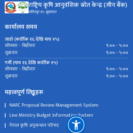
राष्ट्रिय कृषि आनुवंशिक स्रोत केन्द्र (जीन बैंक)
ललितपुर-१५, खुमलटार
कार्यालय समय
जाडो (कार्तिक १६ देखि माघ १५)
९:०० - ५:००
सोमबार - बिहीवार
९:०० - ५:००
शुक्रवार
गर्मी (माघ १६ देखि कार्तिक १५)
९:०० - ५:००
सोमबार - बिहीवार
९:०० - ५:००
शुक्रवार
महत्त्वपूर्ण लिङ्कहरू
NARC Proposal Review Management System
Line Ministry Budget Information System
नेपाल कृषि अनुसन्धान परिषद