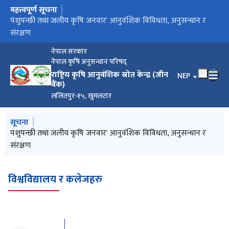
महत्त्वपूर्ण सूचना
मुख्य नेभिगेसनमा जानुहोस्
नेपाल जिन बैंक
पशुपन्छी तथा जलीय कृषि जनवारः आनुवंशिक विविधता, अनुसन्धान र
संरक्षण
नेपाल सरकार
नेपाल कृषि अनुसन्धान परिषद्
राष्ट्रिय कृषि आनुवंशिक स्रोत केन्द्र (जीन
भाषा चयन गर्नुहोस
NEP
बैंक)
ललितपुर-१५, खुमलटार
मुख्य नेभिगेसनमा जानुहोस्
सूचना
नेपाल जिन बैंक
पशुपन्छी तथा जलीय कृषि जनवारः आनुवंशिक विविधता, अनुसन्धान र
कृषि जैविक विविधता कृषकको धन, गरौ यसको सुधार-संरक्षण लगाएर
International Year of Millets 2023
राष्ट्रिय कृषि जैविक विविधता बर्ष २०७९
संरक्षण
मन !
विश्वविद्यालय र कलेजहरु